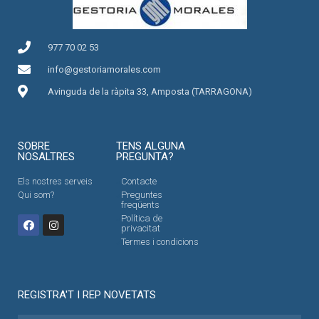
977 70 02 53
info@gestoriamorales.com
Avinguda de la ràpita 33, Amposta (TARRAGONA)
SOBRE
TENS ALGUNA
NOSALTRES
PREGUNTA?
Els nostres serveis
Contacte
Qui som?
Preguntes
freqüents
Política de
privacitat
Termes i condicions
REGISTRA'T I REP NOVETATS